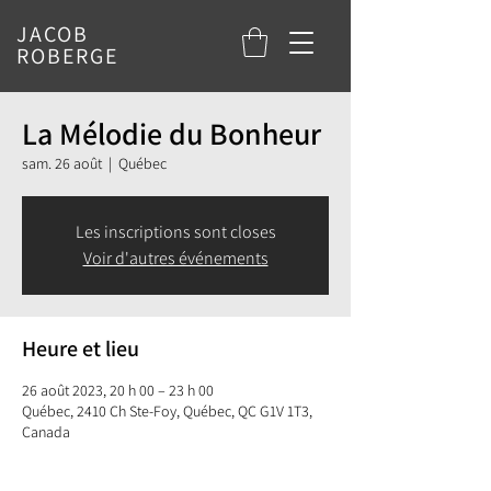
JACOB
ROBERGE
La Mélodie du Bonheur
sam. 26 août
  |  
Québec
Les inscriptions sont closes
Voir d'autres événements
Heure et lieu
26 août 2023, 20 h 00 – 23 h 00
Québec, 2410 Ch Ste-Foy, Québec, QC G1V 1T3,
Canada