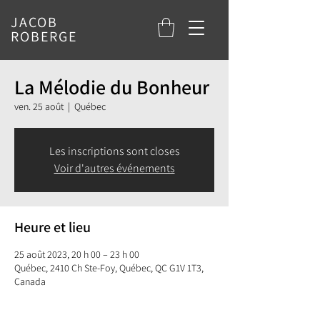
JACOB
ROBERGE
La Mélodie du Bonheur
ven. 25 août
  |  
Québec
Les inscriptions sont closes
Voir d'autres événements
Heure et lieu
25 août 2023, 20 h 00 – 23 h 00
Québec, 2410 Ch Ste-Foy, Québec, QC G1V 1T3,
Canada